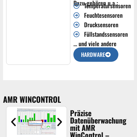
Dazu gehören u.a.:
Temperatursensoren
Feuchtesensoren
Drucksensoren
Füllstandssensoren
... und viele andere
HARDWARE
AMR WINCONTROL
Präzise
Datenüberwachung
mit AMR
WinControl –