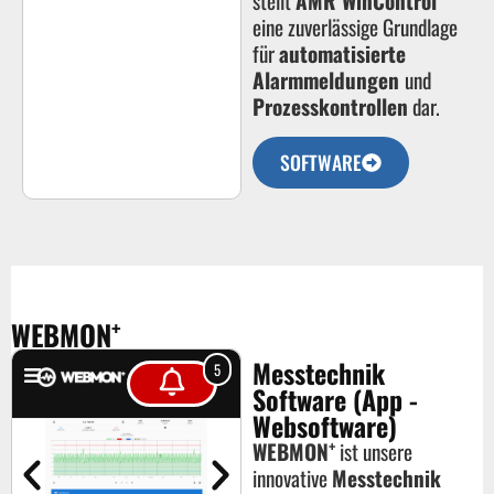
stellt
AMR WinControl
eine zuverlässige Grundlage
für
automatisierte
Alarmmeldungen
und
Prozesskontrollen
dar.
SOFTWARE
+
WEBMON
Messtechnik
5
Software (App -
Websoftware)
+
WEBMON
ist unsere
innovative
Messtechnik