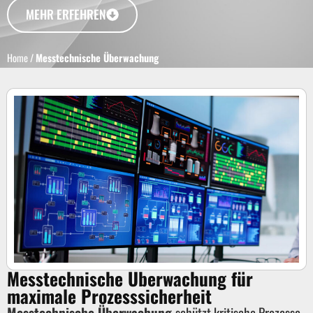
MEHR ERFEHREN
Home
/
Messtechnische Überwachung
Messtechnische Überwachung für
maximale Prozesssicherheit
Messtechnische Überwachung
schützt kritische Prozesse.